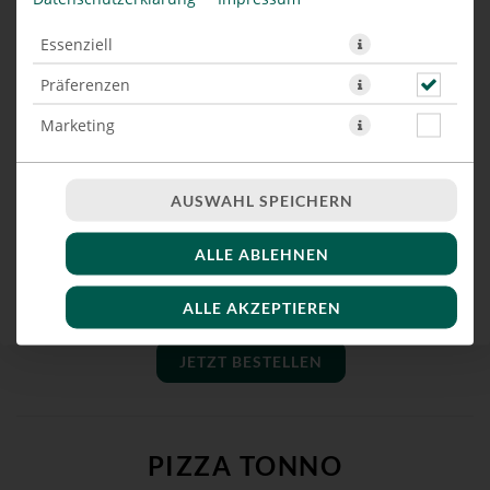
mt Thunfisch, Schafskäse, Lauchzwiebeln, Knoblauch &
milder Chilli
Essenziell
Präferenzen
Marketing
JETZT BESTELLEN
AUSWAHL SPEICHERN
PIZZA GAMBAS
ALLE ABLEHNEN
mit Gambas, Basilikum-Pesto, Tomaten & Rucola
ALLE AKZEPTIEREN
JETZT BESTELLEN
PIZZA TONNO