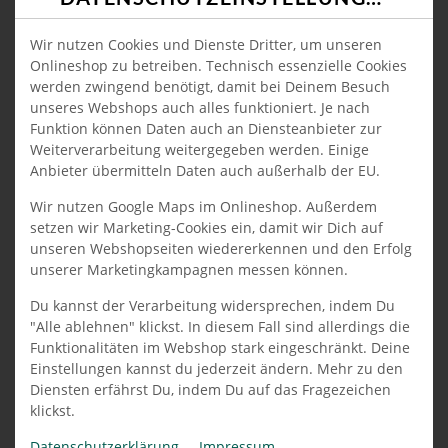
PIZZA CON PESCE
Wir nutzen Cookies und Dienste Dritter, um unseren
ALLE PIZZEN WERDEN MIT
Onlineshop zu betreiben. Technisch essenzielle Cookies
werden zwingend benötigt, damit bei Deinem Besuch
TOMATENSAUCE UND
unseres Webshops auch alles funktioniert. Je nach
MOZZARELLA ZUBEREITET.
Funktion können Daten auch an Diensteanbieter zur
Weiterverarbeitung weitergegeben werden. Einige
Anbieter übermitteln Daten auch außerhalb der EU.
PIZZA NAPOLI
Wir nutzen Google Maps im Onlineshop. Außerdem
setzen wir Marketing-Cookies ein, damit wir Dich auf
mit Sardellen & Kapern
unseren Webshopseiten wiedererkennen und den Erfolg
unserer Marketingkampagnen messen können.
Du kannst der Verarbeitung widersprechen, indem Du
"Alle ablehnen" klickst. In diesem Fall sind allerdings die
JETZT BESTELLEN
Funktionalitäten im Webshop stark eingeschränkt. Deine
Einstellungen kannst du jederzeit ändern. Mehr zu den
Diensten erfährst Du, indem Du auf das Fragezeichen
klickst.
PIZZA TONNO SPECIALE
Datenschutzerklärung
Impressum