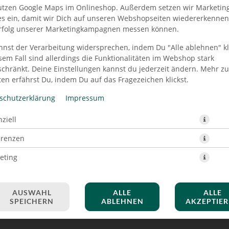
utzen Google Maps im Onlineshop. Außerdem setzen wir Marketin
es ein, damit wir Dich auf unseren Webshopseiten wiedererkenne
rfolg unserer Marketingkampagnen messen können.
nnst der Verarbeitung widersprechen, indem Du "Alle ablehnen" kli
EN BURGER VEGETARISCH 
sem Fall sind allerdings die Funktionalitäten im Webshop stark
schränkt. Deine Einstellungen kannst du jederzeit ändern. Mehr z
en erfährst Du, indem Du auf das Fragezeichen klickst.
schutzerklärung
Impressum
ziell
erenzen
eting
AUSWAHL
ALLE
ALLE
SPEICHERN
ABLEHNEN
AKZEPTIE