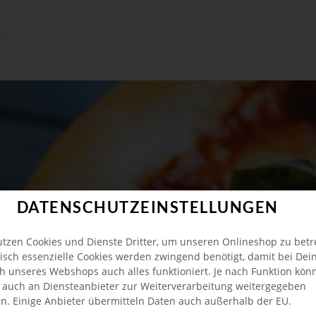
DATENSCHUTZEINSTELLUNGEN
utzen Cookies und Dienste Dritter, um unseren Onlineshop zu betr
isch essenzielle Cookies werden zwingend benötigt, damit bei De
h unseres Webshops auch alles funktioniert. Je nach Funktion kön
 auch an Diensteanbieter zur Weiterverarbeitung weitergegeben
n. Einige Anbieter übermitteln Daten auch außerhalb der EU.