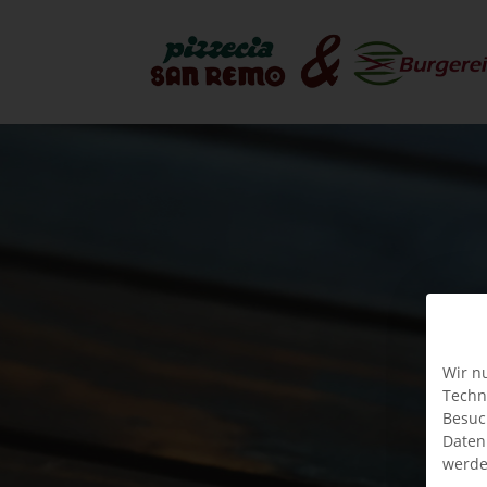
Wir n
Techn
Besuc
Daten
werde