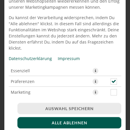
unseren Webshopseiten wiedererkennen und den Erfolg
unserer Marketingkampagnen messen können.
PIZZABRÖTCHEN MIT
Du kannst der Verarbeitung widersprechen, indem Du
THUNFISCH, ZWIEBELN UND
"Alle ablehnen" klickst. In diesem Fall sind allerdings die
KÄSE 12 STÜCK
Funktionalitäten im Webshop stark eingeschränkt. Deine
Einstellungen kannst du jederzeit ändern. Mehr zu den
Diensten erfährst Du, indem Du auf das Fragezeichen
klickst.
Datenschutzerklärung
Impressum
Essenziell
Präferenzen
Marketing
AUSWAHL SPEICHERN
ALLE ABLEHNEN