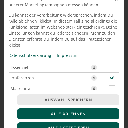
unserer Marketingkampagnen messen können.
HOT CHEESE BURGER EXTRA
Du kannst der Verarbeitung widersprechen, indem Du
LARGE
"Alle ablehnen" klickst. In diesem Fall sind allerdings die
Funktionalitäten im Webshop stark eingeschränkt. Deine
Einstellungen kannst du jederzeit ändern. Mehr zu den
Diensten erfährst Du, indem Du auf das Fragezeichen
klickst.
Datenschutzerklärung
Impressum
Essenziell
Präferenzen
Marketing
AUSWAHL SPEICHERN
ALLE ABLEHNEN
200g Rindfleisch ,Cheddar Cheese, Jalapenos ,
Röstzwiebeln, Salat, Tomaten, Gurken & Käse-Soße
ALLE AKZEPTIEREN