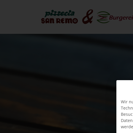
Wir n
Techn
Besuc
Daten
werde