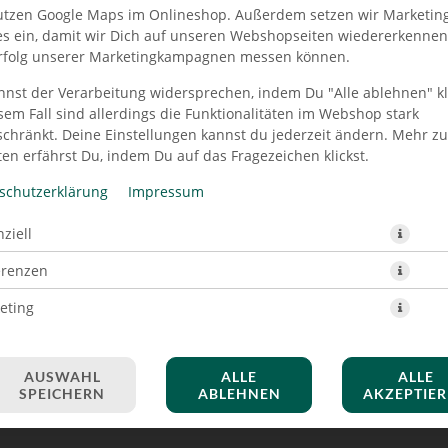
utzen Google Maps im Onlineshop. Außerdem setzen wir Marketin
es ein, damit wir Dich auf unseren Webshopseiten wiedererkenne
rfolg unserer Marketingkampagnen messen können.
nnst der Verarbeitung widersprechen, indem Du "Alle ablehnen" kli
IEGEN BURGER EXTRA LAR
sem Fall sind allerdings die Funktionalitäten im Webshop stark
schränkt. Deine Einstellungen kannst du jederzeit ändern. Mehr z
en erfährst Du, indem Du auf das Fragezeichen klickst.
schutzerklärung
Impressum
ziell
erenzen
eting
AUSWAHL
ALLE
ALLE
SPEICHERN
ABLEHNEN
AKZEPTIE