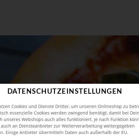
DATENSCHUTZEINSTELLUNGEN
utzen Cookies und Dienste Dritter, um unseren Onlineshop zu betr
isch essenzielle Cookies werden zwingend benötigt, damit bei De
h unseres Webshops auch alles funktioniert. Je nach Funktion kön
 auch an Diensteanbieter zur Weiterverarbeitung weitergegeben
n. Einige Anbieter übermitteln Daten auch außerhalb der EU.