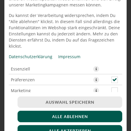
unserer Marketingkampagnen messen können.
ITALIAN BURGER EXTRA
Du kannst der Verarbeitung widersprechen, indem Du
LARGE
"Alle ablehnen" klickst. In diesem Fall sind allerdings die
Funktionalitäten im Webshop stark eingeschränkt. Deine
Einstellungen kannst du jederzeit ändern. Mehr zu den
Diensten erfährst Du, indem Du auf das Fragezeichen
klickst.
Datenschutzerklärung
Impressum
Essenziell
Präferenzen
Marketing
AUSWAHL SPEICHERN
ALLE ABLEHNEN
mit 150g Rindfleisch, Parmesan, Rucola, Zwiebeln,
Tomaten, Pesto-Verde, Rosmarin & Burger Soße
ALLE AKZEPTIEREN