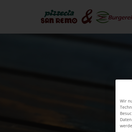
Wir n
Techn
Besuc
Daten
werde