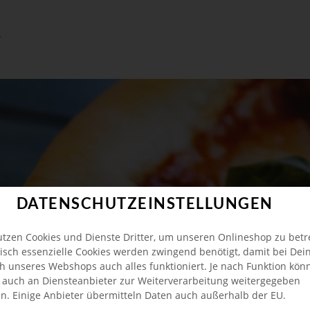
DATENSCHUTZEINSTELLUNGEN
utzen Cookies und Dienste Dritter, um unseren Onlineshop zu betr
isch essenzielle Cookies werden zwingend benötigt, damit bei De
h unseres Webshops auch alles funktioniert. Je nach Funktion kön
 auch an Diensteanbieter zur Weiterverarbeitung weitergegeben
n. Einige Anbieter übermitteln Daten auch außerhalb der EU.