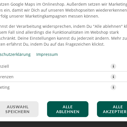
utzen Google Maps im Onlineshop. Außerdem setzen wir Marketin
es ein, damit wir Dich auf unseren Webshopseiten wiedererkenne
rfolg unserer Marketingkampagnen messen können.
nnst der Verarbeitung widersprechen, indem Du "Alle ablehnen" kli
IEGEN BURGER EXTRA LAR
sem Fall sind allerdings die Funktionalitäten im Webshop stark
schränkt. Deine Einstellungen kannst du jederzeit ändern. Mehr z
en erfährst Du, indem Du auf das Fragezeichen klickst.
schutzerklärung
Impressum
ziell
erenzen
eting
AUSWAHL
ALLE
ALLE
SPEICHERN
ABLEHNEN
AKZEPTIE