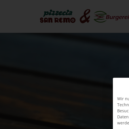
Wir n
Techn
Besuc
Daten
werde