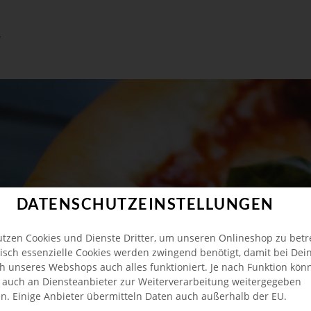
DATENSCHUTZEINSTELLUNGEN
utzen Cookies und Dienste Dritter, um unseren Onlineshop zu betr
isch essenzielle Cookies werden zwingend benötigt, damit bei De
h unseres Webshops auch alles funktioniert. Je nach Funktion kön
 auch an Diensteanbieter zur Weiterverarbeitung weitergegeben
n. Einige Anbieter übermitteln Daten auch außerhalb der EU.