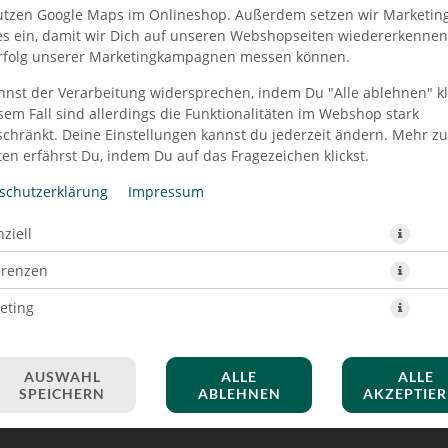
utzen Google Maps im Onlineshop. Außerdem setzen wir Marketin
es ein, damit wir Dich auf unseren Webshopseiten wiedererkenne
rfolg unserer Marketingkampagnen messen können.
nnst der Verarbeitung widersprechen, indem Du "Alle ablehnen" kli
PIZZA TONNO 28 CM
sem Fall sind allerdings die Funktionalitäten im Webshop stark
schränkt. Deine Einstellungen kannst du jederzeit ändern. Mehr z
en erfährst Du, indem Du auf das Fragezeichen klickst.
schutzerklärung
Impressum
ziell
erenzen
eting
AUSWAHL
ALLE
ALLE
SPEICHERN
ABLEHNEN
AKZEPTIE