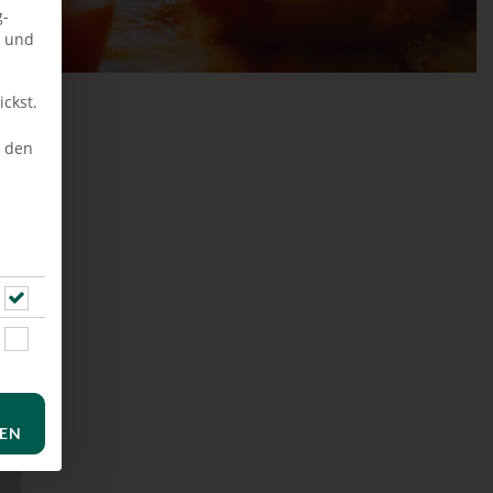
g-
n und
ckst.
u den
REN