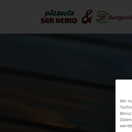
Wir n
Techn
Besuc
Daten
werde