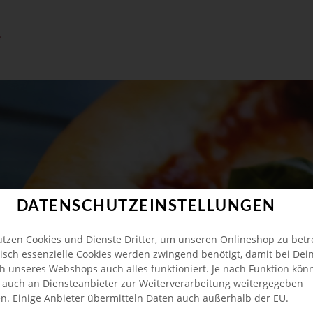
DATENSCHUTZEINSTELLUNGEN
utzen Cookies und Dienste Dritter, um unseren Onlineshop zu betr
isch essenzielle Cookies werden zwingend benötigt, damit bei De
h unseres Webshops auch alles funktioniert. Je nach Funktion kön
 auch an Diensteanbieter zur Weiterverarbeitung weitergegeben
n. Einige Anbieter übermitteln Daten auch außerhalb der EU.