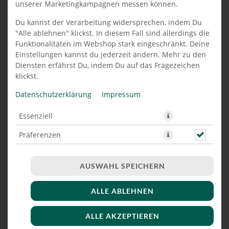
unserer Marketingkampagnen messen können.
PIZZA PARMA 34 CM
Du kannst der Verarbeitung widersprechen, indem Du
"Alle ablehnen" klickst. In diesem Fall sind allerdings die
Funktionalitäten im Webshop stark eingeschränkt. Deine
Einstellungen kannst du jederzeit ändern. Mehr zu den
Diensten erfährst Du, indem Du auf das Fragezeichen
klickst.
Datenschutzerklärung
Impressum
Essenziell
Präferenzen
Marketing
AUSWAHL SPEICHERN
ALLE ABLEHNEN
mit luftgetrocknetem Schinken ''tipo Parma'', Rucola &
gehobeltem Parmesan
ALLE AKZEPTIEREN