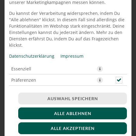
unserer Marketingkampagnen messen können.
PIZZA HOLLANDAISE 34 CM
Du kannst der Verarbeitung widersprechen, indem Du
"Alle ablehnen" klickst. In diesem Fall sind allerdings die
Funktionalitäten im Webshop stark eingeschränkt. Deine
Einstellungen kannst du jederzeit ändern. Mehr zu den
Diensten erfährst Du, indem Du auf das Fragezeichen
klickst.
Datenschutzerklärung
Impressum
Essenziell
Präferenzen
Marketing
AUSWAHL SPEICHERN
ALLE ABLEHNEN
mit Schinken, Brokkoli, Sauce Hollandaise
&Lauchzwiebeln
ALLE AKZEPTIEREN