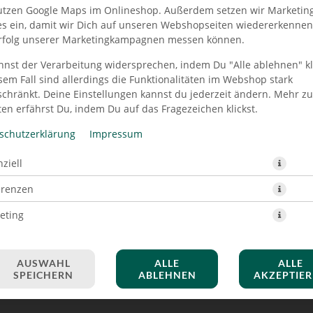
utzen Google Maps im Onlineshop. Außerdem setzen wir Marketin
es ein, damit wir Dich auf unseren Webshopseiten wiedererkenne
rfolg unserer Marketingkampagnen messen können.
nnst der Verarbeitung widersprechen, indem Du "Alle ablehnen" kli
PIZZA CAPRICIOSA 28 CM
sem Fall sind allerdings die Funktionalitäten im Webshop stark
schränkt. Deine Einstellungen kannst du jederzeit ändern. Mehr z
en erfährst Du, indem Du auf das Fragezeichen klickst.
schutzerklärung
Impressum
ziell
erenzen
eting
AUSWAHL
ALLE
ALLE
SPEICHERN
ABLEHNEN
AKZEPTIE