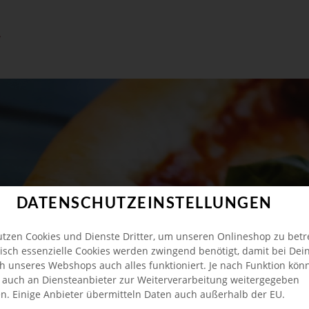
DATENSCHUTZEINSTELLUNGEN
utzen Cookies und Dienste Dritter, um unseren Onlineshop zu betr
isch essenzielle Cookies werden zwingend benötigt, damit bei De
h unseres Webshops auch alles funktioniert. Je nach Funktion kön
 auch an Diensteanbieter zur Weiterverarbeitung weitergegeben
n. Einige Anbieter übermitteln Daten auch außerhalb der EU.