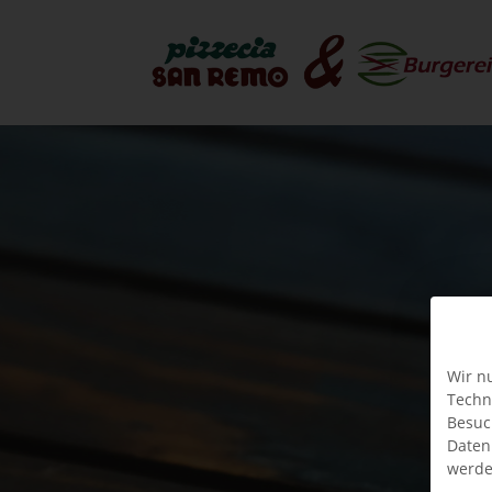
Wir n
Techn
Besuc
Daten
werde