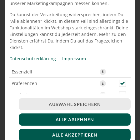
unserer Marketingkampagnen messen können.
PIZZA MIT FEIGE UND
Du kannst der Verarbeitung widersprechen, indem Du
ZIEGENKÄSE 34 CM
"Alle ablehnen" klickst. In diesem Fall sind allerdings die
Funktionalitäten im Webshop stark eingeschränkt. Deine
Einstellungen kannst du jederzeit ändern. Mehr zu den
Diensten erfährst Du, indem Du auf das Fragezeichen
klickst.
Datenschutzerklärung
Impressum
Essenziell
Präferenzen
Marketing
AUSWAHL SPEICHERN
ALLE ABLEHNEN
Pizza mit firscher Feige und Ziegenkäse & Lauchzwiebeln
ALLE AKZEPTIEREN