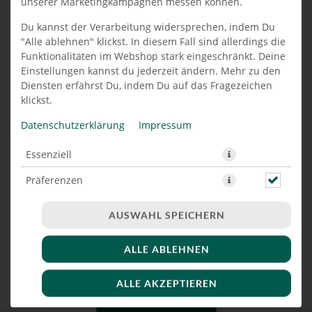
unserer Marketingkampagnen messen können.
PIZZA FUNGHI 28 CM
Du kannst der Verarbeitung widersprechen, indem Du
"Alle ablehnen" klickst. In diesem Fall sind allerdings die
Funktionalitäten im Webshop stark eingeschränkt. Deine
Einstellungen kannst du jederzeit ändern. Mehr zu den
Diensten erfährst Du, indem Du auf das Fragezeichen
klickst.
Datenschutzerklärung
Impressum
Essenziell
Präferenzen
Marketing
AUSWAHL SPEICHERN
ALLE ABLEHNEN
mit Champignons
ALLE AKZEPTIEREN
JETZT BESTELLEN