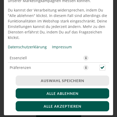
unserer Marketingkampagnen messen können.
PIZZA MARGHERITA 34 CM
Du kannst der Verarbeitung widersprechen, indem Du
"Alle ablehnen" klickst. In diesem Fall sind allerdings die
Funktionalitäten im Webshop stark eingeschränkt. Deine
Einstellungen kannst du jederzeit ändern. Mehr zu den
Diensten erfährst Du, indem Du auf das Fragezeichen
klickst.
Datenschutzerklärung
Impressum
Essenziell
Präferenzen
Marketing
AUSWAHL SPEICHERN
ALLE ABLEHNEN
mit Tomatensoße, Mozzarella & Basilikum
ALLE AKZEPTIEREN
JETZT BESTELLEN