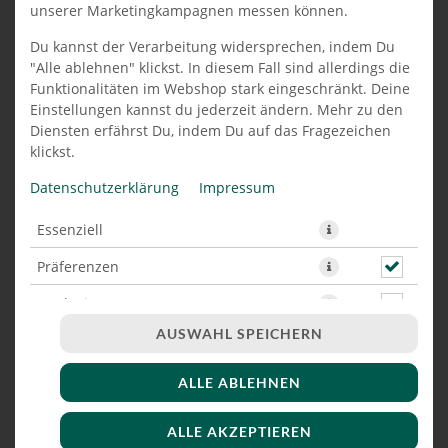
unserer Marketingkampagnen messen können.
VEGAN PIZZA VEGETARIA 34
Du kannst der Verarbeitung widersprechen, indem Du
CM
"Alle ablehnen" klickst. In diesem Fall sind allerdings die
Funktionalitäten im Webshop stark eingeschränkt. Deine
Einstellungen kannst du jederzeit ändern. Mehr zu den
Diensten erfährst Du, indem Du auf das Fragezeichen
klickst.
Datenschutzerklärung
Impressum
Essenziell
Präferenzen
Marketing
AUSWAHL SPEICHERN
ALLE ABLEHNEN
mit mediterranem Gemüse und hausgemachten Pesto
ALLE AKZEPTIEREN