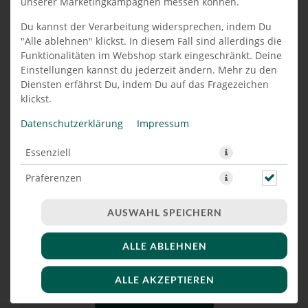
unserer Marketingkampagnen messen können.
PIZZA SALAMI VEGAN (28 CM)
Du kannst der Verarbeitung widersprechen, indem Du
"Alle ablehnen" klickst. In diesem Fall sind allerdings die
Funktionalitäten im Webshop stark eingeschränkt. Deine
Einstellungen kannst du jederzeit ändern. Mehr zu den
Diensten erfährst Du, indem Du auf das Fragezeichen
klickst.
Datenschutzerklärung
Impressum
Essenziell
Präferenzen
Marketing
AUSWAHL SPEICHERN
ALLE ABLEHNEN
mit Tomatensoße, Salami(Ersatz) & Pizzaschmelz
ALLE AKZEPTIEREN
JETZT BESTELLEN